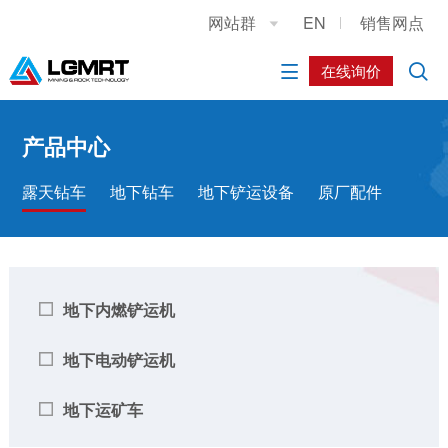
网站群
EN
销售网点

关于我们
新闻中心
产品中心
销售与服务
施工案例
人力资源
在线询价


公司简介
公司新闻
露天钻车
销售与服务网络
工况案例
人才理念
发展历程
社会媒体
地下钻车
服务介绍
社会招聘
产品中心
联系我们
地下铲运设备
在线询价
简历投递
露天钻车
地下钻车
地下铲运设备
原厂配件
原厂配件
地下内燃铲运机
地下电动铲运机
地下运矿车