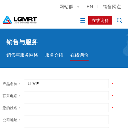
网站群
EN
销售网点

关于我们
新闻中心
产品中心
销售与服务
施工案例
人力资源
在线询价


公司简介
公司新闻
露天钻车
销售与服务网络
工况案例
人才理念
发展历程
社会媒体
地下钻车
服务介绍
社会招聘
销售与服务
联系我们
地下铲运设备
在线询价
简历投递
销售与服务网络
服务介绍
在线询价
原厂配件
产品名称：
*
联系电话：
*
您的姓名：
*
公司地址：