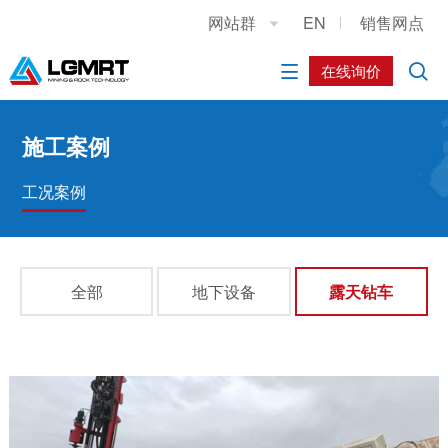
网站群
EN
销售网点

关于我们
新闻中心
产品中心
销售与服务
施工案例
人力资源
在线询价


公司简介
公司新闻
露天钻车
销售与服务网络
工况案例
人才理念
发展历程
社会媒体
地下钻车
服务介绍
社会招聘
施工案例
联系我们
地下铲运设备
在线询价
简历投递
工况案例
原厂配件
全部
地下设备
露天钻车